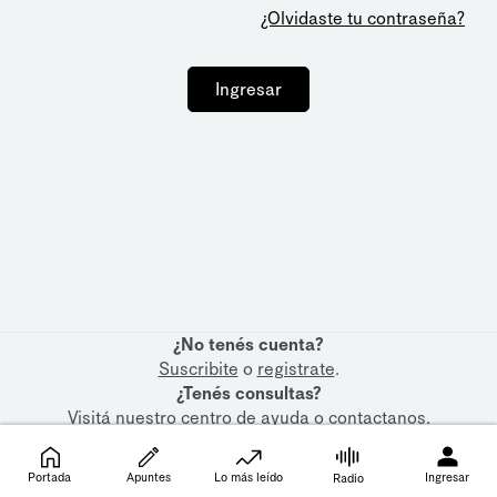
¿Olvidaste tu contraseña?
Ingresar
¿No tenés cuenta?
Suscribite
o
registrate
.
¿Tenés consultas?
Visitá nuestro
centro de ayuda
o
contactanos
.
Portada
Apuntes
Lo más leído
Ingresar
Radio