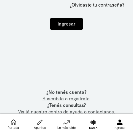
¿Olvidaste tu contraseña?
Ingresar
¿No tenés cuenta?
Suscribite
o
registrate
.
¿Tenés consultas?
Visitá nuestro
centro de ayuda
o
contactanos
.
Portada
Apuntes
Lo más leído
Ingresar
Radio