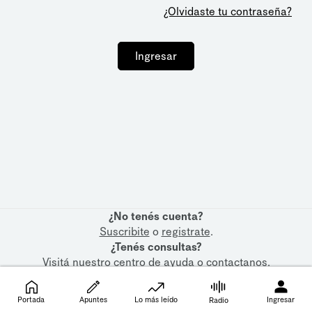
¿Olvidaste tu contraseña?
Ingresar
¿No tenés cuenta?
Suscribite
o
registrate
.
¿Tenés consultas?
Visitá nuestro
centro de ayuda
o
contactanos
.
Portada
Apuntes
Lo más leído
Ingresar
Radio