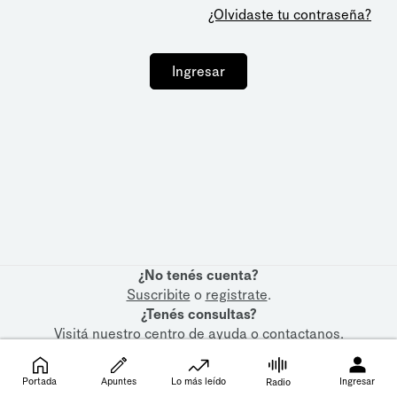
¿Olvidaste tu contraseña?
Ingresar
¿No tenés cuenta?
Suscribite
o
registrate
.
¿Tenés consultas?
Visitá nuestro
centro de ayuda
o
contactanos
.
Portada
Apuntes
Lo más leído
Ingresar
Radio