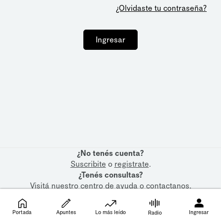
¿Olvidaste tu contraseña?
Ingresar
¿No tenés cuenta?
Suscribite
o
registrate
.
¿Tenés consultas?
Visitá nuestro
centro de ayuda
o
contactanos
.
Portada
Apuntes
Lo más leído
Ingresar
Radio