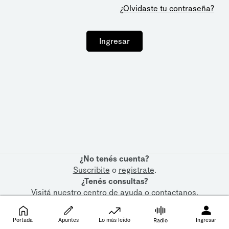
¿Olvidaste tu contraseña?
Ingresar
¿No tenés cuenta?
Suscribite
o
registrate
.
¿Tenés consultas?
Visitá nuestro
centro de ayuda
o
contactanos
.
Portada
Apuntes
Lo más leído
Ingresar
Radio