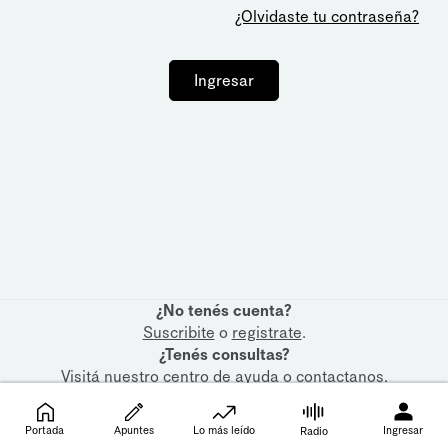
¿Olvidaste tu contraseña?
Ingresar
¿No tenés cuenta?
Suscribite
o
registrate
.
¿Tenés consultas?
Visitá nuestro
centro de ayuda
o
contactanos
.
Portada
Apuntes
Lo más leído
Ingresar
Radio