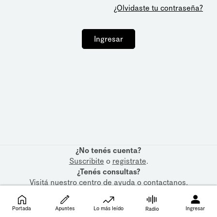
¿Olvidaste tu contraseña?
Ingresar
¿No tenés cuenta?
Suscribite
o
registrate
.
¿Tenés consultas?
Visitá nuestro
centro de ayuda
o
contactanos
.
Portada
Apuntes
Lo más leído
Ingresar
Radio