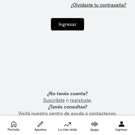
¿Olvidaste tu contraseña?
Ingresar
¿No tenés cuenta?
Suscribite
o
registrate
.
¿Tenés consultas?
Visitá nuestro
centro de ayuda
o
contactanos
.
Portada
Apuntes
Lo más leído
Ingresar
Radio