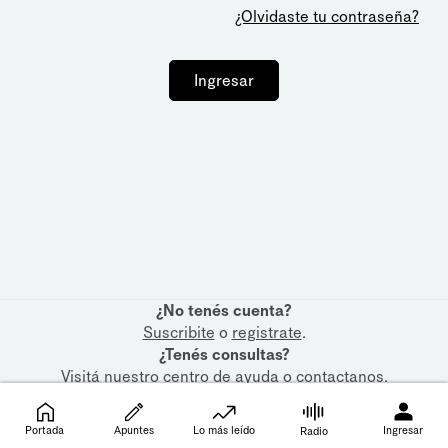
¿Olvidaste tu contraseña?
Ingresar
¿No tenés cuenta?
Suscribite
o
registrate
.
¿Tenés consultas?
Visitá nuestro
centro de ayuda
o
contactanos
.
Portada
Apuntes
Lo más leído
Ingresar
Radio