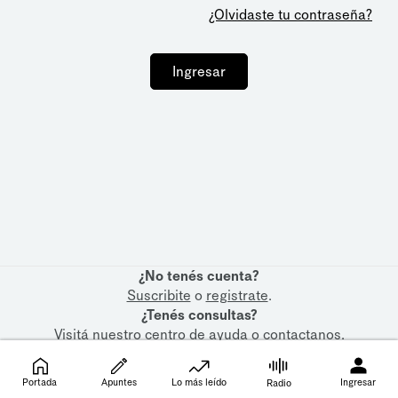
¿Olvidaste tu contraseña?
Ingresar
¿No tenés cuenta?
Suscribite
o
registrate
.
¿Tenés consultas?
Visitá nuestro
centro de ayuda
o
contactanos
.
Portada
Apuntes
Lo más leído
Ingresar
Radio