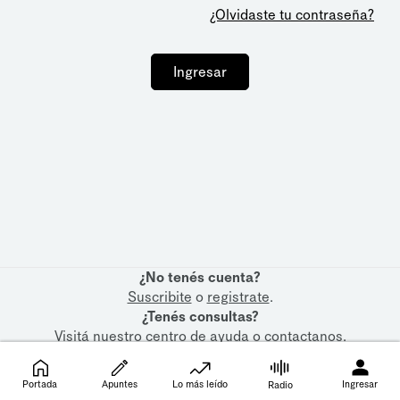
¿Olvidaste tu contraseña?
Ingresar
¿No tenés cuenta?
Suscribite
o
registrate
.
¿Tenés consultas?
Visitá nuestro
centro de ayuda
o
contactanos
.
Portada
Apuntes
Lo más leído
Ingresar
Radio