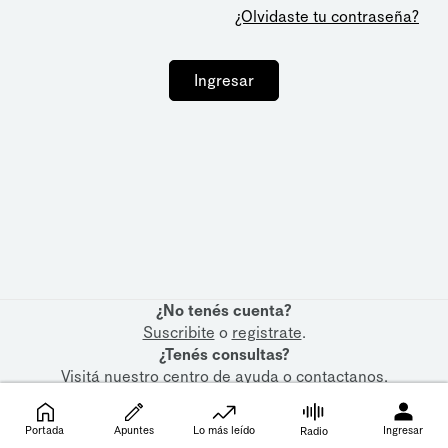
¿Olvidaste tu contraseña?
Ingresar
¿No tenés cuenta?
Suscribite
o
registrate
.
¿Tenés consultas?
Visitá nuestro
centro de ayuda
o
contactanos
.
Portada
Apuntes
Lo más leído
Ingresar
Radio