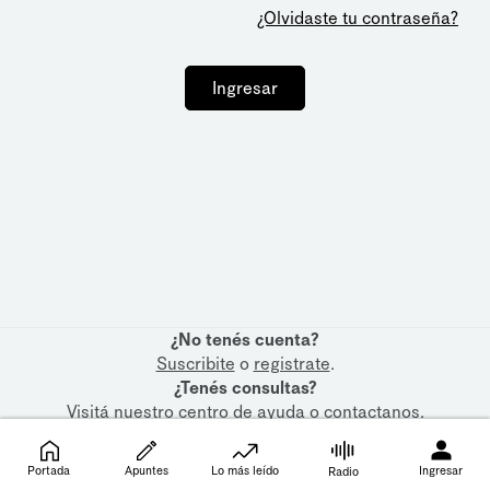
¿Olvidaste tu contraseña?
Ingresar
¿No tenés cuenta?
Suscribite
o
registrate
.
¿Tenés consultas?
Visitá nuestro
centro de ayuda
o
contactanos
.
Portada
Apuntes
Lo más leído
Ingresar
Radio