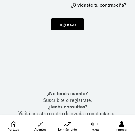
¿Olvidaste tu contraseña?
Ingresar
¿No tenés cuenta?
Suscribite
o
registrate
.
¿Tenés consultas?
Visitá nuestro
centro de ayuda
o
contactanos
.
Portada
Apuntes
Lo más leído
Ingresar
Radio