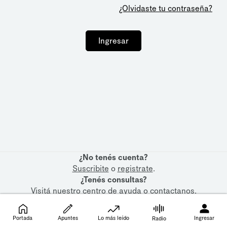
¿Olvidaste tu contraseña?
Ingresar
¿No tenés cuenta?
Suscribite
o
registrate
.
¿Tenés consultas?
Visitá nuestro
centro de ayuda
o
contactanos
.
Portada
Apuntes
Lo más leído
Ingresar
Radio