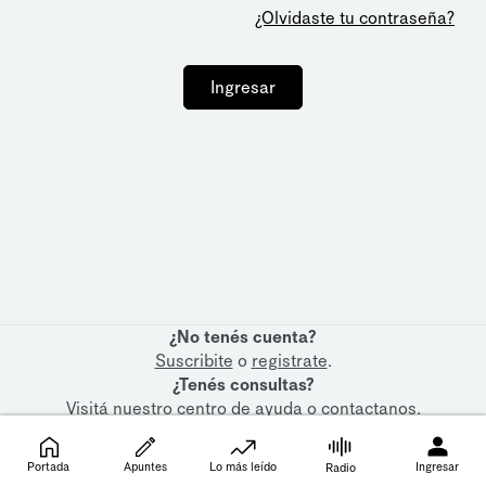
¿Olvidaste tu contraseña?
Ingresar
¿No tenés cuenta?
Suscribite
o
registrate
.
¿Tenés consultas?
Visitá nuestro
centro de ayuda
o
contactanos
.
Portada
Apuntes
Lo más leído
Ingresar
Radio