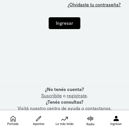
¿Olvidaste tu contraseña?
Ingresar
¿No tenés cuenta?
Suscribite
o
registrate
.
¿Tenés consultas?
Visitá nuestro
centro de ayuda
o
contactanos
.
Portada
Apuntes
Lo más leído
Ingresar
Radio