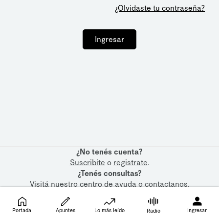
¿Olvidaste tu contraseña?
Ingresar
¿No tenés cuenta?
Suscribite
o
registrate
.
¿Tenés consultas?
Visitá nuestro
centro de ayuda
o
contactanos
.
Portada
Apuntes
Lo más leído
Ingresar
Radio