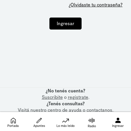
¿Olvidaste tu contraseña?
Ingresar
¿No tenés cuenta?
Suscribite
o
registrate
.
¿Tenés consultas?
Visitá nuestro
centro de ayuda
o
contactanos
.
Portada
Apuntes
Lo más leído
Ingresar
Radio