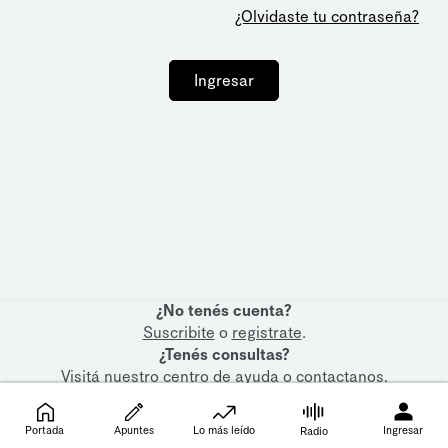
¿Olvidaste tu contraseña?
Ingresar
¿No tenés cuenta?
Suscribite
o
registrate
.
¿Tenés consultas?
Visitá nuestro
centro de ayuda
o
contactanos
.
Portada
Apuntes
Lo más leído
Ingresar
Radio