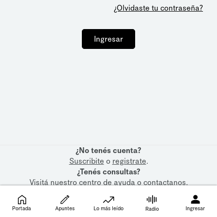
¿Olvidaste tu contraseña?
Ingresar
¿No tenés cuenta?
Suscribite
o
registrate
.
¿Tenés consultas?
Visitá nuestro
centro de ayuda
o
contactanos
.
Portada
Apuntes
Lo más leído
Ingresar
Radio