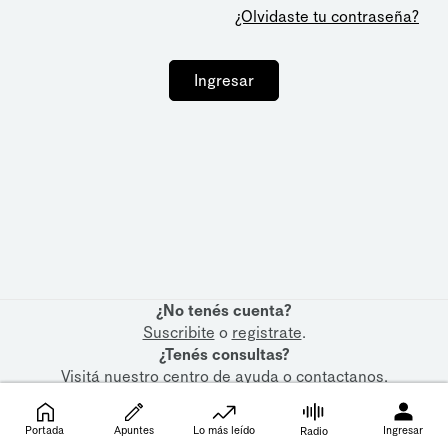
¿Olvidaste tu contraseña?
Ingresar
¿No tenés cuenta?
Suscribite
o
registrate
.
¿Tenés consultas?
Visitá nuestro
centro de ayuda
o
contactanos
.
Portada
Apuntes
Lo más leído
Ingresar
Radio