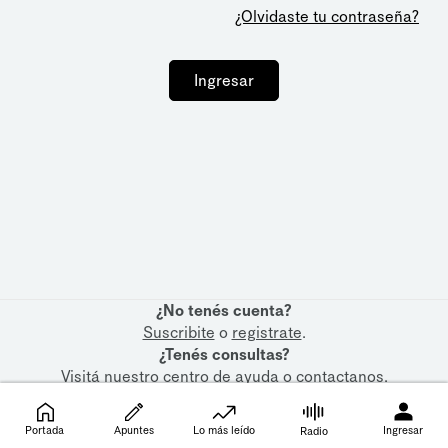
¿Olvidaste tu contraseña?
Ingresar
¿No tenés cuenta?
Suscribite
o
registrate
.
¿Tenés consultas?
Visitá nuestro
centro de ayuda
o
contactanos
.
Portada
Apuntes
Lo más leído
Ingresar
Radio