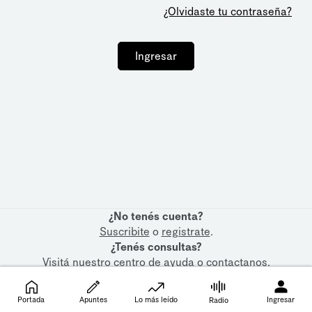
¿Olvidaste tu contraseña?
Ingresar
¿No tenés cuenta?
Suscribite
o
registrate
.
¿Tenés consultas?
Visitá nuestro
centro de ayuda
o
contactanos
.
Portada
Apuntes
Lo más leído
Ingresar
Radio