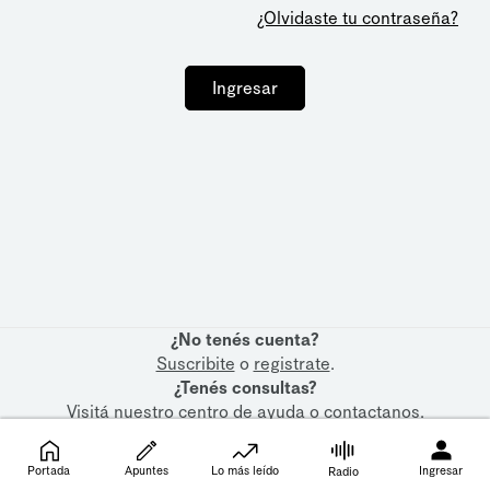
¿Olvidaste tu contraseña?
Ingresar
¿No tenés cuenta?
Suscribite
o
registrate
.
¿Tenés consultas?
Visitá nuestro
centro de ayuda
o
contactanos
.
Portada
Apuntes
Lo más leído
Ingresar
Radio