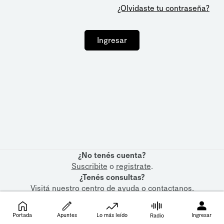
¿Olvidaste tu contraseña?
Ingresar
¿No tenés cuenta?
Suscribite
o
registrate
.
¿Tenés consultas?
Visitá nuestro
centro de ayuda
o
contactanos
.
Portada
Apuntes
Lo más leído
Ingresar
Radio