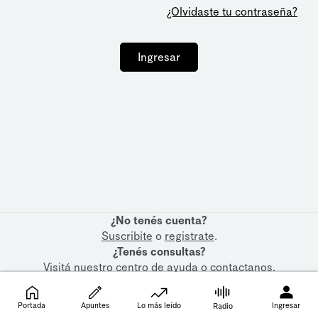
¿Olvidaste tu contraseña?
Ingresar
¿No tenés cuenta?
Suscribite
o
registrate
.
¿Tenés consultas?
Visitá nuestro
centro de ayuda
o
contactanos
.
Portada
Apuntes
Lo más leído
Ingresar
Radio