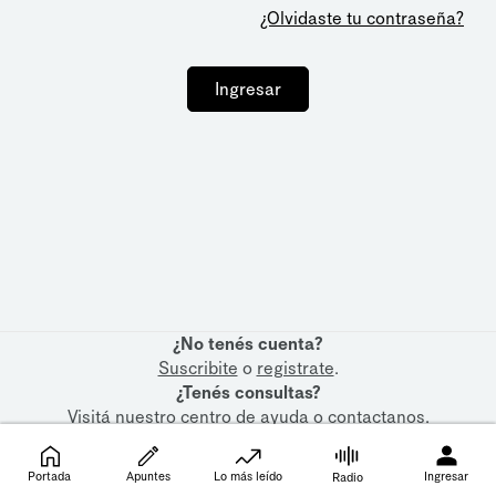
¿Olvidaste tu contraseña?
Ingresar
¿No tenés cuenta?
Suscribite
o
registrate
.
¿Tenés consultas?
Visitá nuestro
centro de ayuda
o
contactanos
.
Portada
Apuntes
Lo más leído
Ingresar
Radio