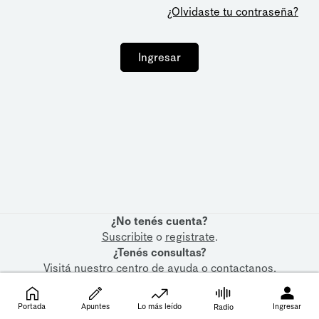
¿Olvidaste tu contraseña?
Ingresar
¿No tenés cuenta?
Suscribite
o
registrate
.
¿Tenés consultas?
Visitá nuestro
centro de ayuda
o
contactanos
.
Portada
Apuntes
Lo más leído
Ingresar
Radio