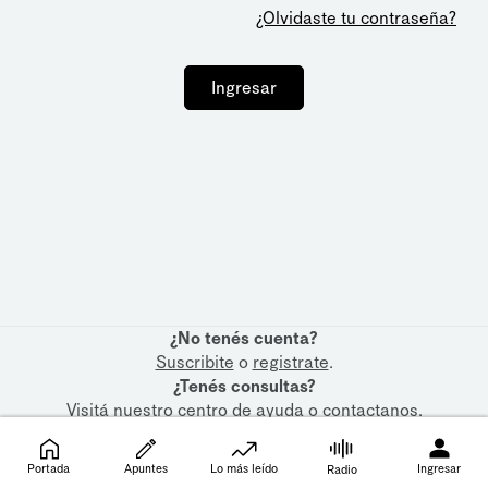
¿Olvidaste tu contraseña?
Ingresar
¿No tenés cuenta?
Suscribite
o
registrate
.
¿Tenés consultas?
Visitá nuestro
centro de ayuda
o
contactanos
.
Portada
Apuntes
Lo más leído
Ingresar
Radio