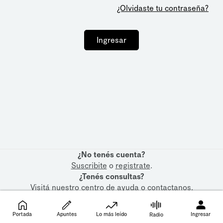
¿Olvidaste tu contraseña?
Ingresar
¿No tenés cuenta?
Suscribite
o
registrate
.
¿Tenés consultas?
Visitá nuestro
centro de ayuda
o
contactanos
.
Portada
Apuntes
Lo más leído
Ingresar
Radio