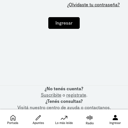
¿Olvidaste tu contraseña?
Ingresar
¿No tenés cuenta?
Suscribite
o
registrate
.
¿Tenés consultas?
Visitá nuestro
centro de ayuda
o
contactanos
.
Portada
Apuntes
Lo más leído
Ingresar
Radio