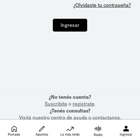
¿Olvidaste tu contraseña?
Ingresar
¿No tenés cuenta?
Suscribite
o
registrate
.
¿Tenés consultas?
Visitá nuestro
centro de ayuda
o
contactanos
.
Portada
Apuntes
Lo más leído
Ingresar
Radio