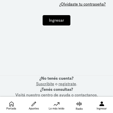
¿Olvidaste tu contraseña?
Ingresar
¿No tenés cuenta?
Suscribite
o
registrate
.
¿Tenés consultas?
Visitá nuestro
centro de ayuda
o
contactanos
.
Portada
Apuntes
Lo más leído
Ingresar
Radio