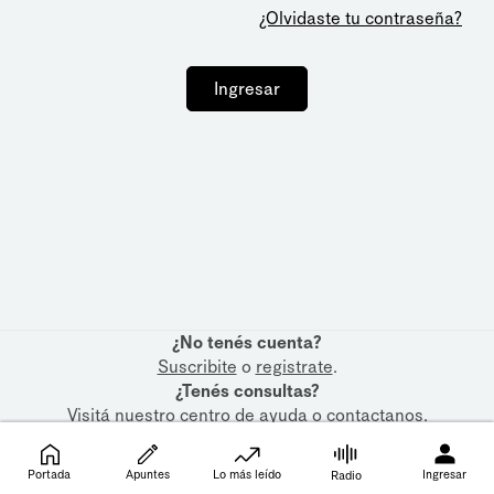
¿Olvidaste tu contraseña?
Ingresar
¿No tenés cuenta?
Suscribite
o
registrate
.
¿Tenés consultas?
Visitá nuestro
centro de ayuda
o
contactanos
.
Portada
Apuntes
Lo más leído
Ingresar
Radio