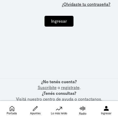
¿Olvidaste tu contraseña?
Ingresar
¿No tenés cuenta?
Suscribite
o
registrate
.
¿Tenés consultas?
Visitá nuestro
centro de ayuda
o
contactanos
.
Portada
Apuntes
Lo más leído
Ingresar
Radio