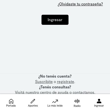
¿Olvidaste tu contraseña?
Ingresar
¿No tenés cuenta?
Suscribite
o
registrate
.
¿Tenés consultas?
Visitá nuestro
centro de ayuda
o
contactanos
.
Portada
Apuntes
Lo más leído
Ingresar
Radio