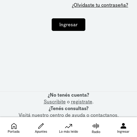
¿Olvidaste tu contraseña?
Ingresar
¿No tenés cuenta?
Suscribite
o
registrate
.
¿Tenés consultas?
Visitá nuestro
centro de ayuda
o
contactanos
.
Portada
Apuntes
Lo más leído
Ingresar
Radio