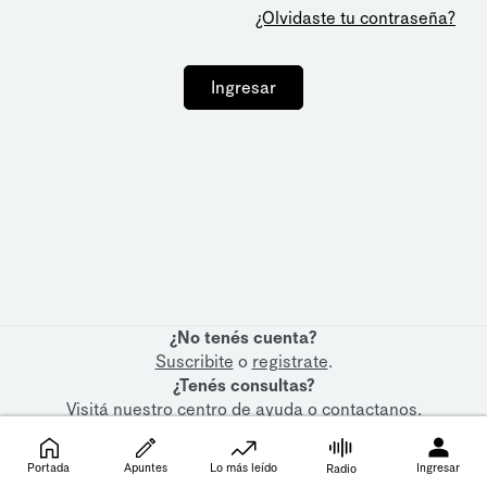
¿Olvidaste tu contraseña?
Ingresar
¿No tenés cuenta?
Suscribite
o
registrate
.
¿Tenés consultas?
Visitá nuestro
centro de ayuda
o
contactanos
.
Portada
Apuntes
Lo más leído
Ingresar
Radio