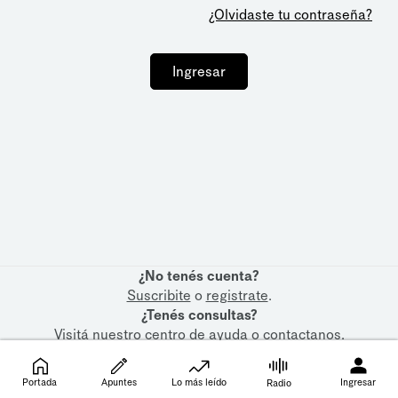
¿Olvidaste tu contraseña?
Ingresar
¿No tenés cuenta?
Suscribite
o
registrate
.
¿Tenés consultas?
Visitá nuestro
centro de ayuda
o
contactanos
.
Portada
Apuntes
Lo más leído
Ingresar
Radio