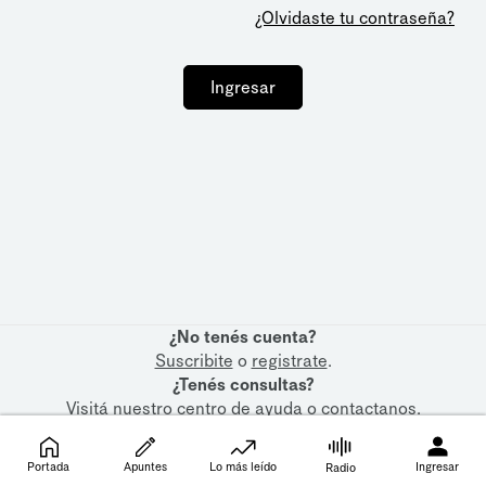
¿Olvidaste tu contraseña?
Ingresar
¿No tenés cuenta?
Suscribite
o
registrate
.
¿Tenés consultas?
Visitá nuestro
centro de ayuda
o
contactanos
.
Portada
Apuntes
Lo más leído
Ingresar
Radio