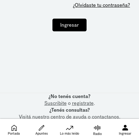
¿Olvidaste tu contraseña?
Ingresar
¿No tenés cuenta?
Suscribite
o
registrate
.
¿Tenés consultas?
Visitá nuestro
centro de ayuda
o
contactanos
.
Portada
Apuntes
Lo más leído
Ingresar
Radio