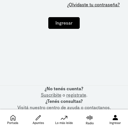
¿Olvidaste tu contraseña?
Ingresar
¿No tenés cuenta?
Suscribite
o
registrate
.
¿Tenés consultas?
Visitá nuestro
centro de ayuda
o
contactanos
.
Portada
Apuntes
Lo más leído
Ingresar
Radio