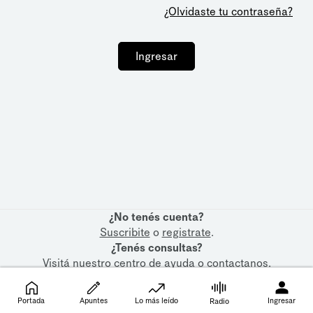
¿Olvidaste tu contraseña?
Ingresar
¿No tenés cuenta?
Suscribite
o
registrate
.
¿Tenés consultas?
Visitá nuestro
centro de ayuda
o
contactanos
.
Portada
Apuntes
Lo más leído
Ingresar
Radio