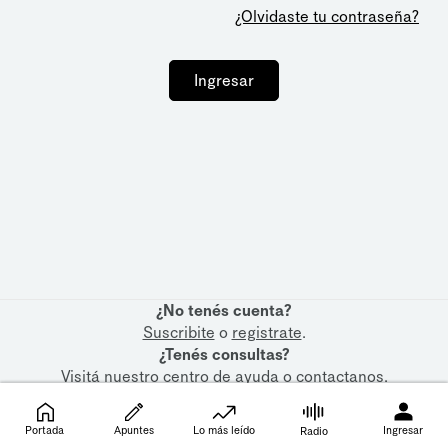
¿Olvidaste tu contraseña?
Ingresar
¿No tenés cuenta?
Suscribite
o
registrate
.
¿Tenés consultas?
Visitá nuestro
centro de ayuda
o
contactanos
.
Portada
Apuntes
Lo más leído
Ingresar
Radio