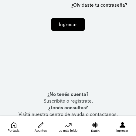
¿Olvidaste tu contraseña?
Ingresar
¿No tenés cuenta?
Suscribite
o
registrate
.
¿Tenés consultas?
Visitá nuestro
centro de ayuda
o
contactanos
.
Portada
Apuntes
Lo más leído
Ingresar
Radio