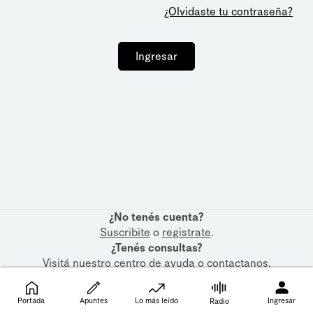
¿Olvidaste tu contraseña?
Ingresar
¿No tenés cuenta?
Suscribite
o
registrate
.
¿Tenés consultas?
Visitá nuestro
centro de ayuda
o
contactanos
.
Portada
Apuntes
Lo más leído
Ingresar
Radio