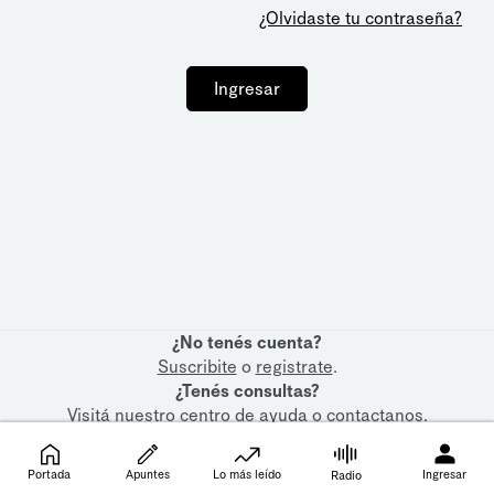
¿Olvidaste tu contraseña?
Ingresar
¿No tenés cuenta?
Suscribite
o
registrate
.
¿Tenés consultas?
Visitá nuestro
centro de ayuda
o
contactanos
.
Portada
Apuntes
Lo más leído
Ingresar
Radio