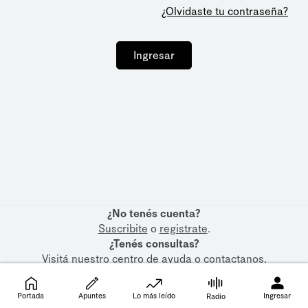
¿Olvidaste tu contraseña?
Ingresar
¿No tenés cuenta?
Suscribite
o
registrate
.
¿Tenés consultas?
Visitá nuestro
centro de ayuda
o
contactanos
.
Portada
Apuntes
Lo más leído
Ingresar
Radio